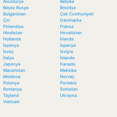
Avusturya
Belçika
Beyaz Rusya
Brezilya
Bulgaristan
Çek Cumhuriyeti
Çin
Danimarka
Finlandiya
Fransa
Hindistan
Hırvatistan
Hollanda
İrlanda
İspanya
İspanya
İsveç
İsviçre
İtalya
İzlanda
Japonya
Kanada
Macaristan
Meksika
Moldova
Norveç
Polonya
Portekiz
Romanya
Sırbistan
Tayland
Ukrayna
Vietnam