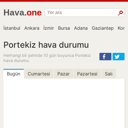
Hava
.one
İstanbul
Ankara
İzmir
Bursa
Adana
Gaziantep
Kon
Portekiz hava durumu
Herhangi bir şehirde 10 gün boyunca Portekiz
hava durumu.
Bugün
Cumartesi
Pazar
Pazartesi
Salı