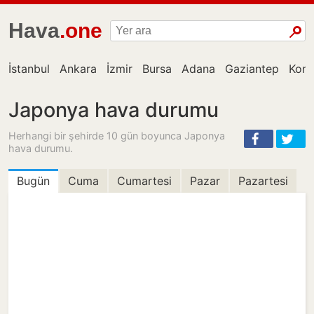
Hava
.one
İstanbul
Ankara
İzmir
Bursa
Adana
Gaziantep
Kon
Japonya hava durumu
Herhangi bir şehirde 10 gün boyunca Japonya
hava durumu.
Bugün
Cuma
Cumartesi
Pazar
Pazartesi