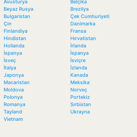
Avusturya
Belçika
Beyaz Rusya
Brezilya
Bulgaristan
Çek Cumhuriyeti
Çin
Danimarka
Finlandiya
Fransa
Hindistan
Hırvatistan
Hollanda
İrlanda
İspanya
İspanya
İsveç
İsviçre
İtalya
İzlanda
Japonya
Kanada
Macaristan
Meksika
Moldova
Norveç
Polonya
Portekiz
Romanya
Sırbistan
Tayland
Ukrayna
Vietnam