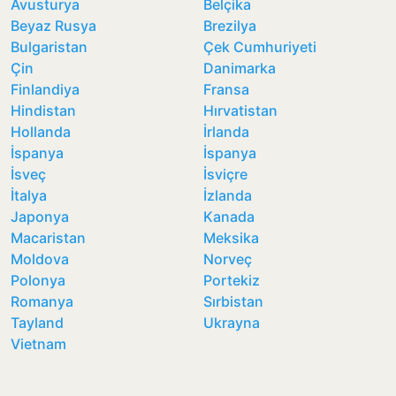
Avusturya
Belçika
Beyaz Rusya
Brezilya
Bulgaristan
Çek Cumhuriyeti
Çin
Danimarka
Finlandiya
Fransa
Hindistan
Hırvatistan
Hollanda
İrlanda
İspanya
İspanya
İsveç
İsviçre
İtalya
İzlanda
Japonya
Kanada
Macaristan
Meksika
Moldova
Norveç
Polonya
Portekiz
Romanya
Sırbistan
Tayland
Ukrayna
Vietnam