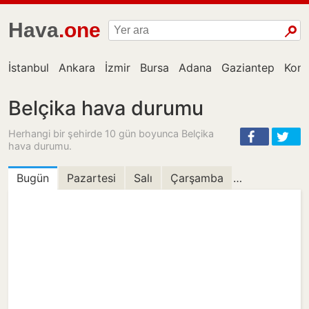
Hava
.one
İstanbul
Ankara
İzmir
Bursa
Adana
Gaziantep
Kon
Belçika hava durumu
Herhangi bir şehirde 10 gün boyunca Belçika
hava durumu.
Bugün
Pazartesi
Salı
Çarşamba
Perşembe