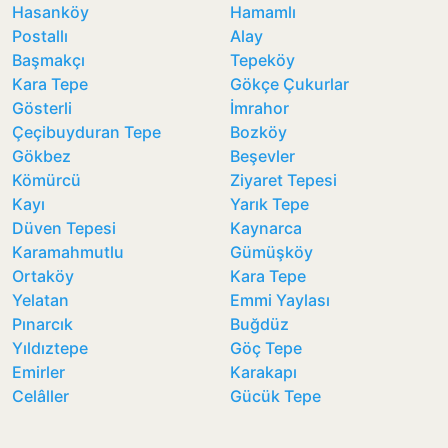
Hasanköy
Hamamlı
Postallı
Alay
Başmakçı
Tepeköy
Kara Tepe
Gökçe Çukurlar
Gösterli
İmrahor
Çeçibuyduran Tepe
Bozköy
Gökbez
Beşevler
Kömürcü
Ziyaret Tepesi
Kayı
Yarık Tepe
Düven Tepesi
Kaynarca
Karamahmutlu
Gümüşköy
Ortaköy
Kara Tepe
Yelatan
Emmi Yaylası
Pınarcık
Buğdüz
Yıldıztepe
Göç Tepe
Emirler
Karakapı
Celâller
Gücük Tepe