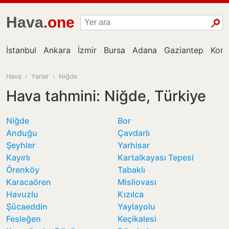
Hava
.one
İstanbul
Ankara
İzmir
Bursa
Adana
Gaziantep
Kon
Hava
›
Yerler
›
Niğde
Hava tahmini: Niğde, Türkiye
Niğde
Bor
Anduğu
Çavdarlı
Şeyhler
Yarhisar
Kayırlı
Kartalkayası Tepesi
Örenköy
Tabaklı
Karacaören
Misliovası
Havuzlu
Kızılca
Şücaeddin
Yaylayolu
Fesleğen
Keçikalesi