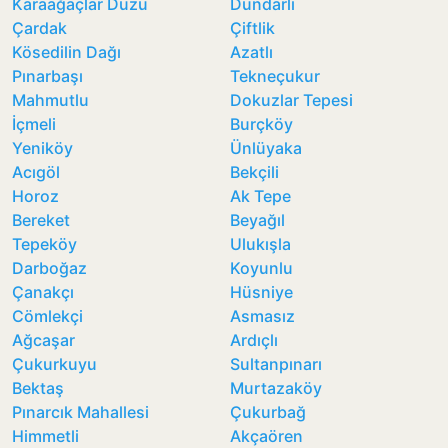
Karaağaçlar Düzü
Dündarlı
Çardak
Çiftlik
Kösedilin Dağı
Azatlı
Pınarbaşı
Tekneçukur
Mahmutlu
Dokuzlar Tepesi
İçmeli
Burçköy
Yeniköy
Ünlüyaka
Acıgöl
Bekçili
Horoz
Ak Tepe
Bereket
Beyağıl
Tepeköy
Ulukışla
Darboğaz
Koyunlu
Çanakçı
Hüsniye
Cömlekçi
Asmasız
Ağcaşar
Ardıçlı
Çukurkuyu
Sultanpınarı
Bektaş
Murtazaköy
Pınarcık Mahallesi
Çukurbağ
Himmetli
Akçaören