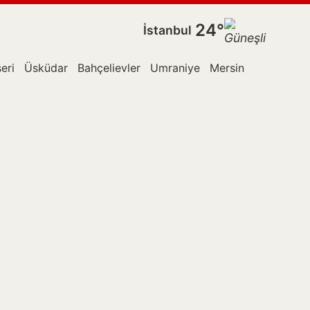
24°
İstanbul
eri
Üsküdar
Bahçelievler
Umraniye
Mersin
Esenler
E