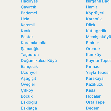
Hacıilyas
Isırganlı Dağ
Çayırcık
Hamit
Bademci
Köprüyeri
Uzla
Karabük
Keremli
Dilek
Kınık
Kutlugedik
Bastak
Memişinköy
Karamıkmolla
Emirler
Şamaoğlu
Örencik
Taşburun
Kumköy
Doğanlıkalesi Köyü
Kaynar Tepes
Bahçecik
Kırmacı
Uzunyol
Yayla Tepesi
Aşağıçit
Karakaya
Öveçler
Kazıkuzu
Çitköy
Kışla
Böcük
Hocalar
Eskioğlu
Orta Tepe
Eskiatça
Dedem