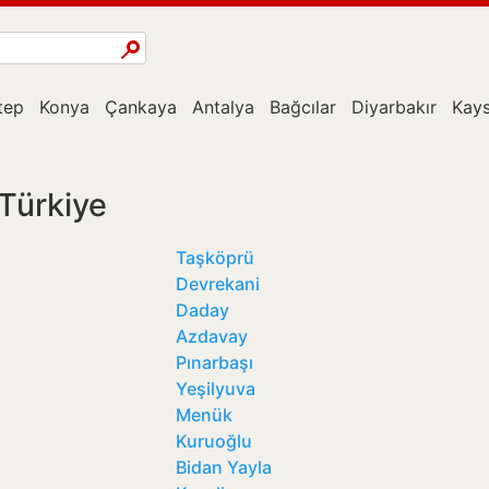
tep
Konya
Çankaya
Antalya
Bağcılar
Diyarbakır
Kays
Türkiye
Taşköprü
Devrekani
Daday
Azdavay
Pınarbaşı
Yeşilyuva
Menük
Kuruoğlu
Bidan Yayla