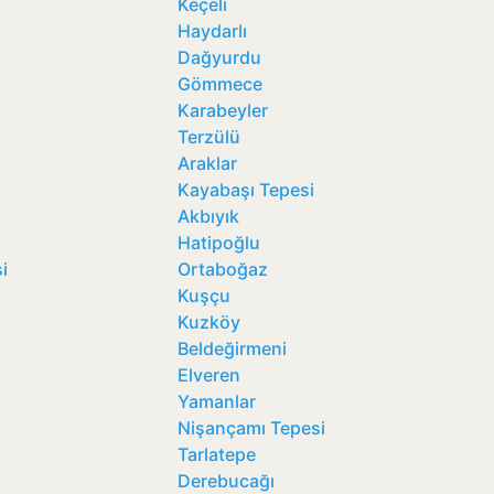
Keçeli
Haydarlı
Dağyurdu
Gömmece
Karabeyler
Terzülü
ü
Araklar
Kayabaşı Tepesi
Akbıyık
Hatipoğlu
i
Ortaboğaz
Kuşçu
Kuzköy
Beldeğirmeni
Elveren
Yamanlar
Nişançamı Tepesi
Tarlatepe
Derebucağı