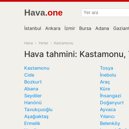
Hava
.one
İstanbul
Ankara
İzmir
Bursa
Adana
Gazian
Hava
›
Yerler
›
Kastamonu
Hava tahmini: Kastamonu, 
Kastamonu
Tosya
Cide
İnebolu
Bozkurt
Araç
Abana
Küre
Seydiler
İhsangazi
Hanönü
Doğanyurt
Tavukçuoğlu
Ayvaca
Aşağıaktaş
Yılancı
Ermelik
Belenköy