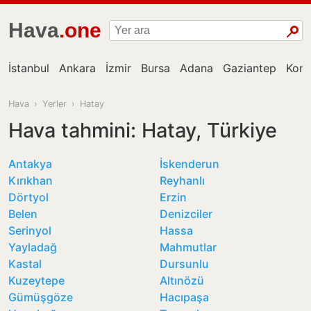
Hava
.one
İstanbul
Ankara
İzmir
Bursa
Adana
Gaziantep
Kon
Hava
›
Yerler
›
Hatay
Hava tahmini: Hatay, Türkiye
Antakya
İskenderun
Kırıkhan
Reyhanlı
Dörtyol
Erzin
Belen
Denizciler
Serinyol
Hassa
Yayladağ
Mahmutlar
Kastal
Dursunlu
Kuzeytepe
Altınözü
Gümüşgöze
Hacıpaşa