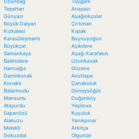
Uzunbağ
Toygarlı
Tepehan
Anayazı
Günyazı
Aşağıokçular
Büyük Dalyan
Çırtıman
Kızkalesi
Kışlak
Karasüleymanlı
Boynuyoğun
Büyükçat
Açıkdere
Samankaya
Aşağı Karafakılı
Balıklıdere
Uzunkavak
Hancağız
Gözene
Demirkonak
Avuttepe
Konaklı
Çanakoluk
Balarmudu
Güneysöğüt
Mansurlu
Doğanköy
Atayurdu
Yeşilova
Sapanözü
Kuyuluk
Alakuzu
Yanıkpınar
Melekli
Arkıtça
Dokuzdal
Olgunlar