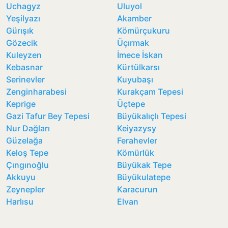
Uchagyz
Uluyol
Yeşilyazı
Akamber
Gürışık
Kömürçukuru
Gözecik
Üçırmak
Kuleyzen
İmece İskan
Kebasnar
Kürtülkarsı
Serinevler
Kuyubaşı
Zenginharabesi
Kurakçam Tepesi
Keprige
Üçtepe
Gazi Tafur Bey Tepesi
Büyükalıçlı Tepesi
Nur Dağları
Keiyazysy
Güzelağa
Ferahevler
Keloş Tepe
Kömürlük
Çıngınoğlu
Büyükak Tepe
Akkuyu
Büyükulatepe
Zeynepler
Karacurun
Harlısu
Elvan