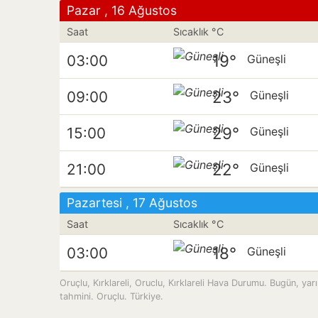
Pazar , 16 Ağustos
Saat
Sıcaklık °C
19°
03:00
Güneşli
23°
09:00
Güneşli
29°
15:00
Güneşli
22°
21:00
Güneşli
Pazartesi , 17 Ağustos
Saat
Sıcaklık °C
18°
03:00
Güneşli
Oruçlu, Kırklareli, Oruclu, Kırklareli Hava Durumu. Bugün, yar
tahmini. Oruçlu. Türkiye.