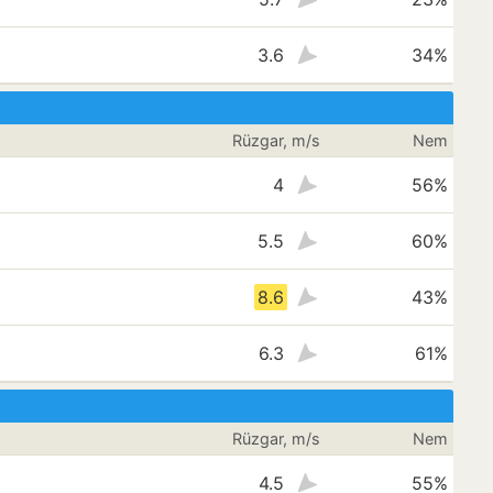
3.6
34%
Rüzgar, m/s
Nem
4
56%
5.5
60%
8.6
43%
6.3
61%
Rüzgar, m/s
Nem
4.5
55%