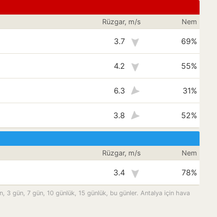
Rüzgar, m/s
Nem
3.7
69%
4.2
55%
6.3
31%
3.8
52%
Rüzgar, m/s
Nem
3.4
78%
ın, 3 gün, 7 gün, 10 günlük, 15 günlük, bu günler. Antalya için hava