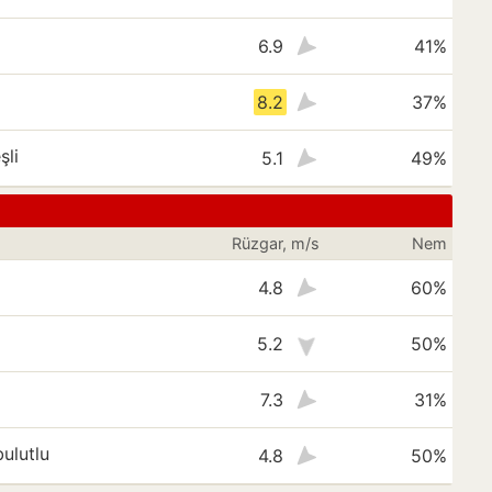
6.9
41%
8.2
37%
şli
5.1
49%
Rüzgar, m/s
Nem
4.8
60%
5.2
50%
7.3
31%
ulutlu
4.8
50%