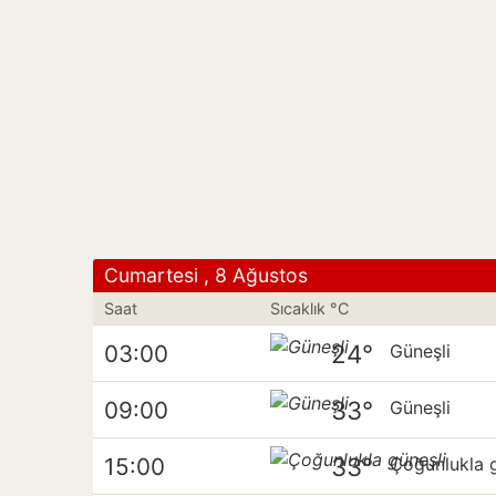
Cumartesi , 8 Ağustos
Saat
Sıcaklık °C
24°
03:00
Güneşli
33°
09:00
Güneşli
33°
15:00
Çoğunlukla g