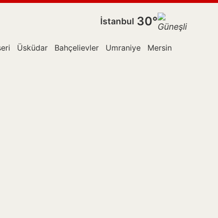
30°
İstanbul
eri
Üsküdar
Bahçelievler
Umraniye
Mersin
Esenler
E