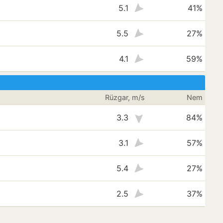
5.1
41%
5.5
27%
4.1
59%
Rüzgar, m/s
Nem
3.3
84%
3.1
57%
5.4
27%
2.5
37%