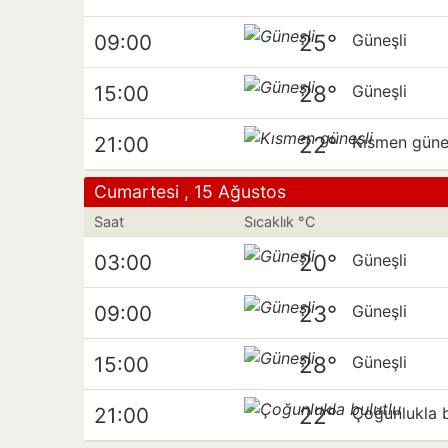
25°
09:00
Güneşli
28°
15:00
Güneşli
22°
21:00
Kısmen güne
Cumartesi , 15 Ağustos
Saat
Sıcaklık °C
20°
03:00
Güneşli
23°
09:00
Güneşli
28°
15:00
Güneşli
22°
21:00
Çoğunlukla b