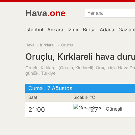
Hava
.one
İstanbul
Ankara
İzmir
Bursa
Adana
Gazian
Hava
›
Kırklareli
›
Oruçlu
Oruçlu, Kırklareli hava du
Oruçlu, Kırklareli (Oruclu, Kirklareli), Oruçlu için Hava
günlük, Türkiye.
Cuma , 7 Ağustos
Saat
Sıcaklık °C
27°
21:00
Güneşli