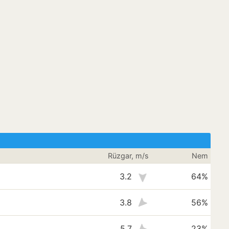
Rüzgar, m/s
Nem
3.2
64%
3.8
56%
5.7
23%