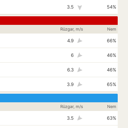
3.5
54%
Rüzgar, m/s
Nem
4.9
66%
6
46%
6.3
46%
3.9
65%
Rüzgar, m/s
Nem
3.5
63%