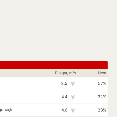
Rüzgar, m/s
Nem
2.5
57%
4.4
32%
üneşli
4.6
33%