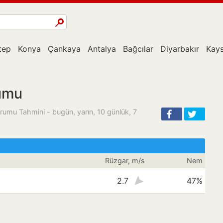
tep
Konya
Çankaya
Antalya
Bağcılar
Diyarbakır
Kays
rumu
 Durumu Tahmini - bugün, yarın, 10 günlük, 7
Rüzgar, m/s
Nem
2.7
47%