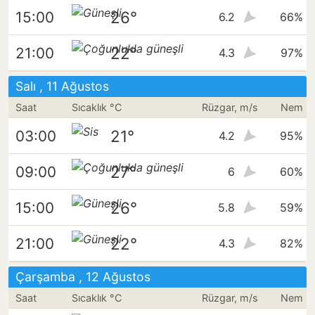
26°
15:00
6.2
66%
22°
21:00
4.3
97%
Salı , 11 Ağustos
Saat
Sıcaklık °C
Rüzgar, m/s
Nem
21°
03:00
4.2
95%
27°
09:00
6
60%
26°
15:00
5.8
59%
22°
21:00
4.3
82%
Çarşamba , 12 Ağustos
Saat
Sıcaklık °C
Rüzgar, m/s
Nem