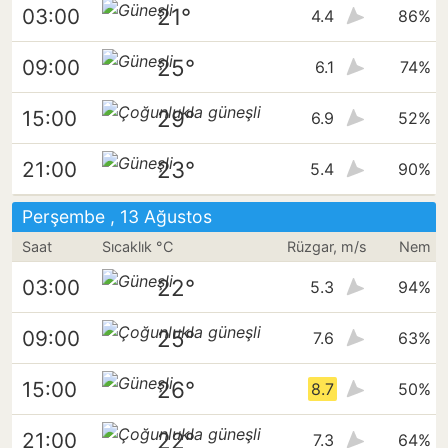
21°
03:00
4.4
86%
25°
09:00
6.1
74%
29°
15:00
6.9
52%
23°
21:00
5.4
90%
Perşembe , 13 Ağustos
Saat
Sıcaklık °C
Rüzgar, m/s
Nem
22°
03:00
5.3
94%
25°
09:00
7.6
63%
26°
15:00
8.7
50%
22°
21:00
7.3
64%