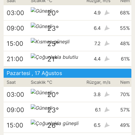
Saat
Sıcaklık °C
Rüzgar, m/s
Nem
20°
03:00
4.9
68%
23°
09:00
6.4
55%
25°
15:00
7.2
48%
21°
21:00
4.4
61%
Pazartesi , 17 Ağustos
Saat
Sıcaklık °C
Rüzgar, m/s
Nem
20°
03:00
3.8
70%
23°
09:00
6.1
57%
26°
15:00
6.5
49%