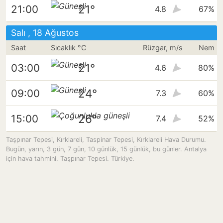
21°
21:00
4.8
67%
Salı , 18 Ağustos
Saat
Sıcaklık °C
Rüzgar, m/s
Nem
21°
03:00
4.6
80%
24°
09:00
7.3
60%
26°
15:00
7.4
52%
Taşpınar Tepesi, Kırklareli, Taspinar Tepesi, Kırklareli Hava Durumu.
Bugün, yarın, 3 gün, 7 gün, 10 günlük, 15 günlük, bu günler. Antalya
için hava tahmini. Taşpınar Tepesi. Türkiye.