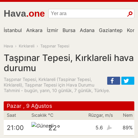
Hava
.one
İstanbul
Ankara
İzmir
Bursa
Adana
Gaziantep
Kon
Hava
›
Kırklareli
›
Taşpınar Tepesi
Taşpınar Tepesi, Kırklareli hava
durumu
Taşpınar Tepesi, Kırklareli (Taspinar Tepesi,
Kirklareli), Taşpınar Tepesi için Hava Durumu
Tahmini - bugün, yarın, 10 günlük, 7 günlük, Türkiye.
Pazar , 9 Ağustos
Saat
Sıcaklık °C
Rüzgar, m/s
Nem
22°
21:00
5.6
89%