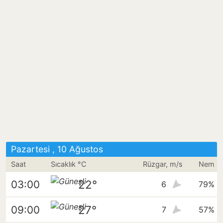
Pazartesi , 10 Ağustos
Saat
Sıcaklık °C
Rüzgar, m/s
Nem
22°
03:00
6
79%
27°
09:00
7
57%