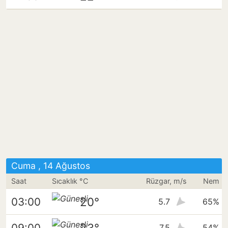
Cuma , 14 Ağustos
Saat
Sıcaklık °C
Rüzgar, m/s
Nem
20°
03:00
5.7
65%
23°
09:00
7.5
54%