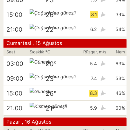
26°
15:00
8.1
39%
22°
21:00
6.2
54%
Cumartesi , 15 Ağustos
Saat
Sıcaklık °C
Rüzgar, m/s
Nem
20°
03:00
5.4
63%
23°
09:00
7.4
53%
26°
15:00
8.3
46%
21°
21:00
5.9
60%
Pazar , 16 Ağustos