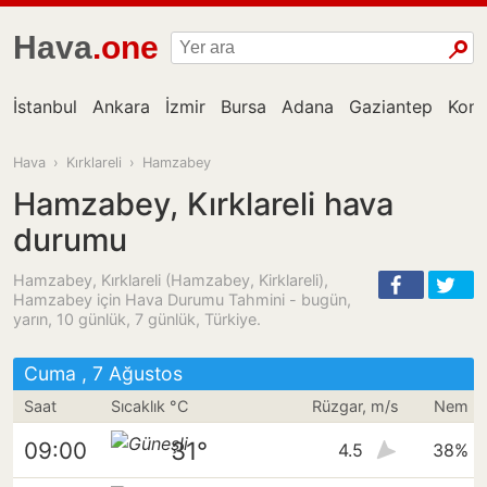
Hava
.one
İstanbul
Ankara
İzmir
Bursa
Adana
Gaziantep
Kon
Hava
›
Kırklareli
›
Hamzabey
Hamzabey, Kırklareli hava
durumu
Hamzabey, Kırklareli (Hamzabey, Kirklareli),
Hamzabey için Hava Durumu Tahmini - bugün,
yarın, 10 günlük, 7 günlük, Türkiye.
Cuma , 7 Ağustos
Saat
Sıcaklık °C
Rüzgar, m/s
Nem
31°
09:00
4.5
38%