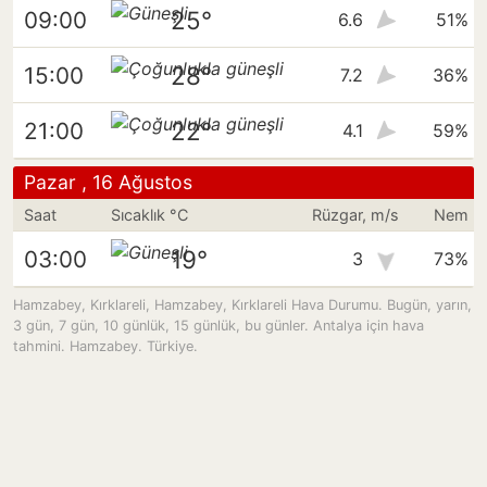
25°
09:00
6.6
51%
28°
15:00
7.2
36%
22°
21:00
4.1
59%
Pazar , 16 Ağustos
Saat
Sıcaklık °C
Rüzgar, m/s
Nem
19°
03:00
3
73%
Hamzabey, Kırklareli, Hamzabey, Kırklareli Hava Durumu. Bugün, yarın,
3 gün, 7 gün, 10 günlük, 15 günlük, bu günler. Antalya için hava
tahmini. Hamzabey. Türkiye.