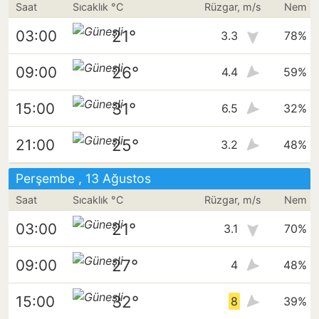
Saat
Sıcaklık °C
Rüzgar, m/s
Nem
21°
03:00
3.3
78%
26°
09:00
4.4
59%
31°
15:00
6.5
32%
25°
21:00
3.2
48%
Perşembe , 13 Ağustos
Saat
Sıcaklık °C
Rüzgar, m/s
Nem
21°
03:00
3.1
70%
27°
09:00
4
48%
32°
15:00
8
39%