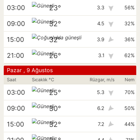
23°
03:00
3.3
56%
32°
09:00
4.5
32%
32°
15:00
3.9
36%
26°
21:00
3.1
62%
Pazar , 9 Ağustos
Saat
Sıcaklık °C
Rüzgar, m/s
Nem
25°
03:00
5.3
70%
30°
09:00
6.2
50%
32°
15:00
7.2
44%