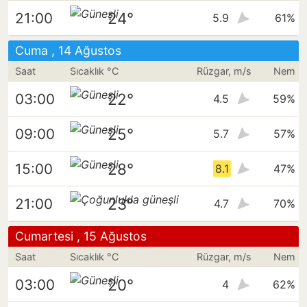
24°
21:00
5.9
61%
Cuma , 14 Ağustos
Saat
Sıcaklık °C
Rüzgar, m/s
Nem
22°
03:00
4.5
59%
25°
09:00
5.7
57%
28°
15:00
8.1
47%
23°
21:00
4.7
70%
Cumartesi , 15 Ağustos
Saat
Sıcaklık °C
Rüzgar, m/s
Nem
20°
03:00
4
62%