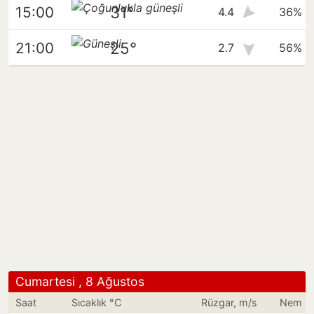
31°
15:00
4.4
36%
25°
21:00
2.7
56%
Cumartesi , 8 Ağustos
Saat
Sıcaklık °C
Rüzgar, m/s
Nem