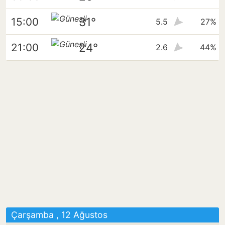
31°
15:00
5.5
27%
24°
21:00
2.6
44%
Çarşamba , 12 Ağustos