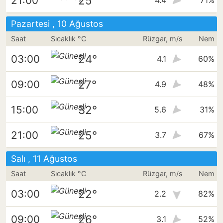
25°
21:00
4.4
71%
Pazartesi , 10 Ağustos
Saat
Sıcaklık °C
Rüzgar, m/s
Nem
24°
03:00
4.1
60%
27°
09:00
4.9
48%
32°
15:00
5.6
31%
25°
21:00
3.7
67%
Salı , 11 Ağustos
Saat
Sıcaklık °C
Rüzgar, m/s
Nem
22°
03:00
2.2
82%
26°
09:00
3.1
52%