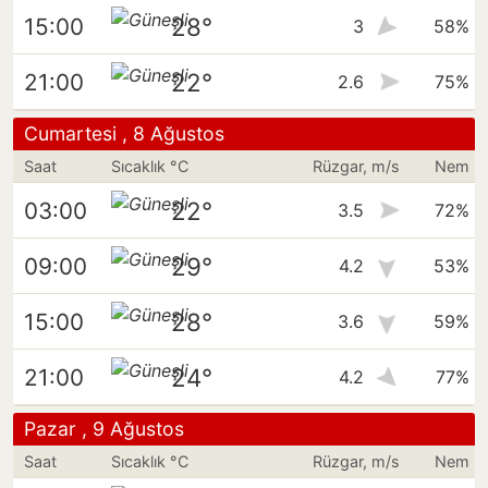
28°
15:00
3
58%
22°
21:00
2.6
75%
Cumartesi , 8 Ağustos
Saat
Sıcaklık °C
Rüzgar, m/s
Nem
22°
03:00
3.5
72%
29°
09:00
4.2
53%
28°
15:00
3.6
59%
24°
21:00
4.2
77%
Pazar , 9 Ağustos
Saat
Sıcaklık °C
Rüzgar, m/s
Nem