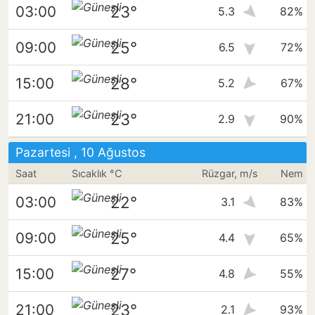
23°
03:00
5.3
82%
25°
09:00
6.5
72%
28°
15:00
5.2
67%
23°
21:00
2.9
90%
Pazartesi , 10 Ağustos
Saat
Sıcaklık °C
Rüzgar, m/s
Nem
22°
03:00
3.1
83%
25°
09:00
4.4
65%
27°
15:00
4.8
55%
23°
21:00
2.1
93%