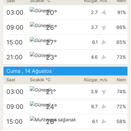
Saat
Sıcaklık °C
Rüzgar, m/s
Nem
20°
03:00
2.7
91%
26°
09:00
3.7
66%
27°
15:00
6.1
65%
23°
21:00
4.6
73%
Cuma , 14 Ağustos
Saat
Sıcaklık °C
Rüzgar, m/s
Nem
21°
03:00
3.9
74%
24°
09:00
6.7
72%
26°
15:00
6.1
58%