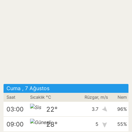
Cuma , 7 Ağustos
Saat
Sıcaklık °C
Rüzgar, m/s
Nem
22°
03:00
3.7
96%
28°
09:00
5
55%