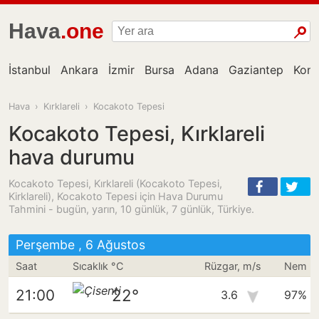
Hava
.one
İstanbul
Ankara
İzmir
Bursa
Adana
Gaziantep
Kon
Hava
›
Kırklareli
›
Kocakoto Tepesi
Kocakoto Tepesi, Kırklareli
hava durumu
Kocakoto Tepesi, Kırklareli (Kocakoto Tepesi,
Kirklareli), Kocakoto Tepesi için Hava Durumu
Tahmini - bugün, yarın, 10 günlük, 7 günlük, Türkiye.
Perşembe , 6 Ağustos
Saat
Sıcaklık °C
Rüzgar, m/s
Nem
22°
21:00
3.6
97%