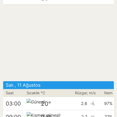
Salı , 11 Ağustos
Saat
Sıcaklık °C
Rüzgar, m/s
Nem
20°
03:00
2.6
97%
24°
09:00
2.7
77%