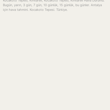
Kocakoto Tepesi, Kırklareli, Kocakoto Tepesi, Kırklareli Hava Durumu.
Bugün, yarın, 3 gün, 7 gün, 10 günlük, 15 günlük, bu günler. Antalya
için hava tahmini. Kocakoto Tepesi. Türkiye.