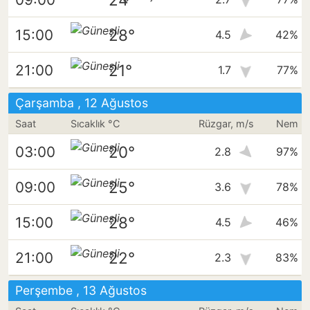
28°
15:00
4.5
42%
21°
21:00
1.7
77%
Çarşamba , 12 Ağustos
Saat
Sıcaklık °C
Rüzgar, m/s
Nem
20°
03:00
2.8
97%
25°
09:00
3.6
78%
28°
15:00
4.5
46%
22°
21:00
2.3
83%
Perşembe , 13 Ağustos