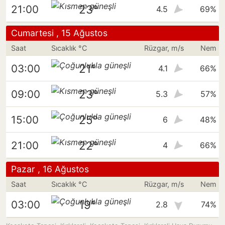
23°
21:00
4.5
69%
Cumartesi , 15 Ağustos
Saat
Sıcaklık °C
Rüzgar, m/s
Nem
21°
03:00
4.1
66%
23°
09:00
5.3
57%
25°
15:00
6
48%
22°
21:00
4
66%
Pazar , 16 Ağustos
Saat
Sıcaklık °C
Rüzgar, m/s
Nem
19°
03:00
2.8
74%