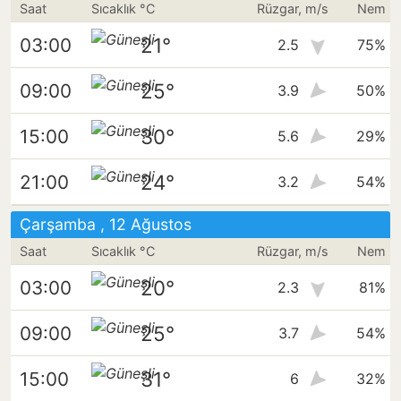
Saat
Sıcaklık °C
Rüzgar, m/s
Nem
21°
03:00
2.5
75%
25°
09:00
3.9
50%
30°
15:00
5.6
29%
24°
21:00
3.2
54%
Çarşamba , 12 Ağustos
Saat
Sıcaklık °C
Rüzgar, m/s
Nem
20°
03:00
2.3
81%
25°
09:00
3.7
54%
31°
15:00
6
32%