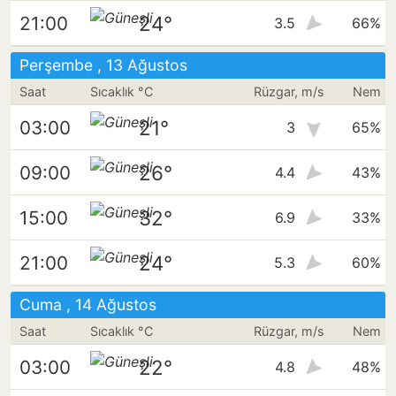
24°
21:00
3.5
66%
Perşembe , 13 Ağustos
Saat
Sıcaklık °C
Rüzgar, m/s
Nem
21°
03:00
3
65%
26°
09:00
4.4
43%
32°
15:00
6.9
33%
24°
21:00
5.3
60%
Cuma , 14 Ağustos
Saat
Sıcaklık °C
Rüzgar, m/s
Nem
22°
03:00
4.8
48%