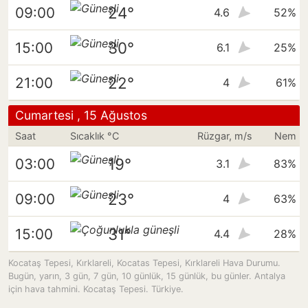
24°
09:00
4.6
52%
30°
15:00
6.1
25%
22°
21:00
4
61%
Cumartesi , 15 Ağustos
Saat
Sıcaklık °C
Rüzgar, m/s
Nem
19°
03:00
3.1
83%
23°
09:00
4
63%
31°
15:00
4.4
28%
Kocataş Tepesi, Kırklareli, Kocatas Tepesi, Kırklareli Hava Durumu.
Bugün, yarın, 3 gün, 7 gün, 10 günlük, 15 günlük, bu günler. Antalya
için hava tahmini. Kocataş Tepesi. Türkiye.