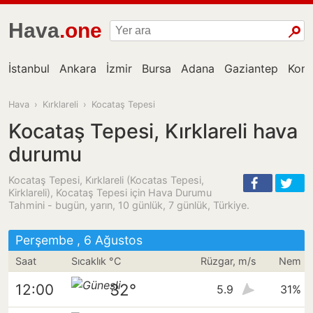
Hava
.one
İstanbul
Ankara
İzmir
Bursa
Adana
Gaziantep
Kon
Hava
›
Kırklareli
›
Kocataş Tepesi
Kocataş Tepesi, Kırklareli hava
durumu
Kocataş Tepesi, Kırklareli (Kocatas Tepesi,
Kirklareli), Kocataş Tepesi için Hava Durumu
Tahmini - bugün, yarın, 10 günlük, 7 günlük, Türkiye.
Perşembe , 6 Ağustos
Saat
Sıcaklık °C
Rüzgar, m/s
Nem
32°
12:00
5.9
31%