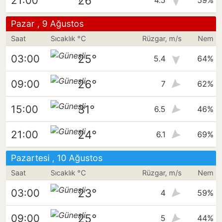
26°
21:00
4.5
59%
Pazar , 9 Ağustos
Saat
Sıcaklık °C
Rüzgar, m/s
Nem
25°
03:00
5.4
64%
26°
09:00
7
62%
31°
15:00
6.5
46%
24°
21:00
6.1
69%
Pazartesi , 10 Ağustos
Saat
Sıcaklık °C
Rüzgar, m/s
Nem
23°
03:00
4
59%
25°
09:00
5
44%