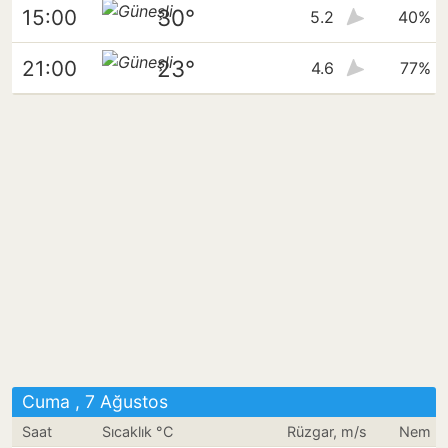
30°
15:00
5.2
40%
23°
21:00
4.6
77%
Cuma , 7 Ağustos
Saat
Sıcaklık °C
Rüzgar, m/s
Nem