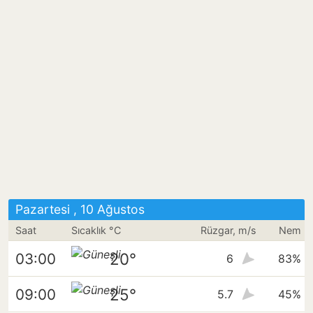
Pazartesi , 10 Ağustos
Saat
Sıcaklık °C
Rüzgar, m/s
Nem
20°
03:00
6
83%
25°
09:00
5.7
45%