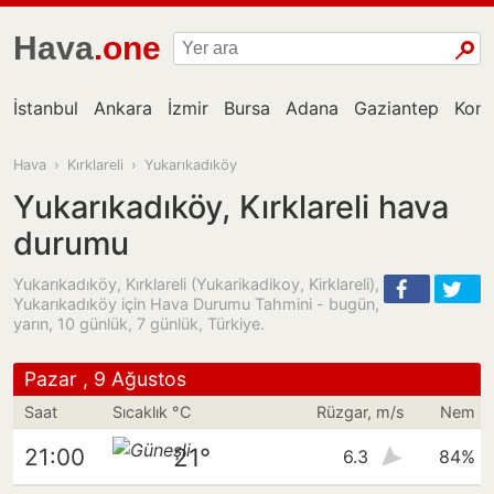
Hava
.one
İstanbul
Ankara
İzmir
Bursa
Adana
Gaziantep
Kon
Hava
›
Kırklareli
›
Yukarıkadıköy
Yukarıkadıköy, Kırklareli hava
durumu
Yukarıkadıköy, Kırklareli (Yukarikadikoy, Kirklareli),
Yukarıkadıköy için Hava Durumu Tahmini - bugün,
yarın, 10 günlük, 7 günlük, Türkiye.
Pazar , 9 Ağustos
Saat
Sıcaklık °C
Rüzgar, m/s
Nem
21°
21:00
6.3
84%