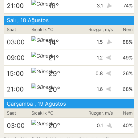
18°
21:00
3.1
74%
Salı , 18 Ağustos
Saat
Sıcaklık °C
Rüzgar, m/s
Nem
14°
03:00
1.5
88%
21°
09:00
1.2
49%
29°
15:00
0.8
26%
20°
21:00
1.6
68%
Çarşamba , 19 Ağustos
Saat
Sıcaklık °C
Rüzgar, m/s
Nem
20°
03:00
0.1
40%