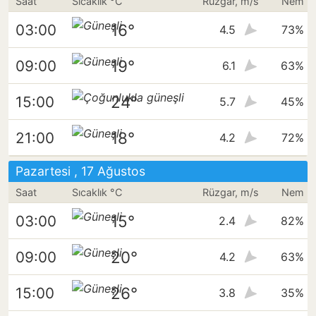
Saat
Sıcaklık °C
Rüzgar, m/s
Nem
16°
03:00
4.5
73%
19°
09:00
6.1
63%
24°
15:00
5.7
45%
18°
21:00
4.2
72%
Pazartesi , 17 Ağustos
Saat
Sıcaklık °C
Rüzgar, m/s
Nem
15°
03:00
2.4
82%
20°
09:00
4.2
63%
26°
15:00
3.8
35%