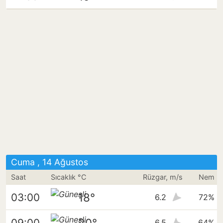
Cuma , 14 Ağustos
Saat
Sıcaklık °C
Rüzgar, m/s
Nem
18°
03:00
6.2
72%
20°
09:00
6.5
64%