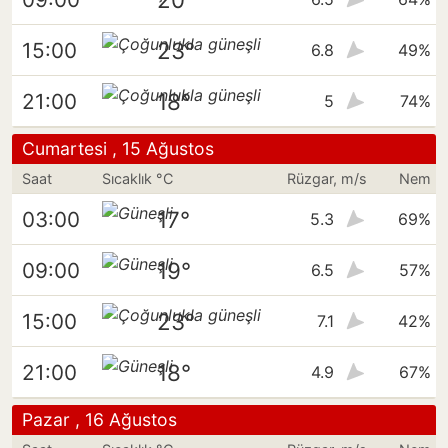
23°
15:00
6.8
49%
18°
21:00
5
74%
Cumartesi , 15 Ağustos
Saat
Sıcaklık °C
Rüzgar, m/s
Nem
17°
03:00
5.3
69%
19°
09:00
6.5
57%
23°
15:00
7.1
42%
18°
21:00
4.9
67%
Pazar , 16 Ağustos