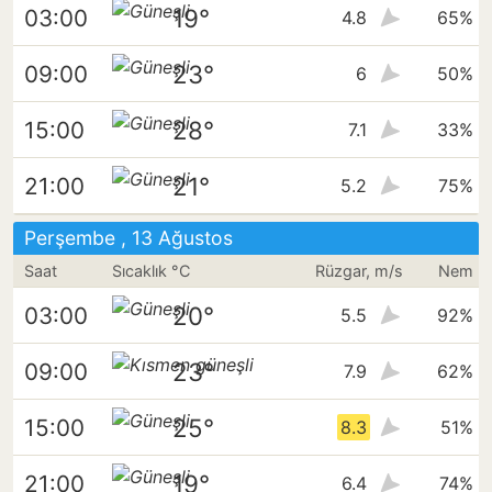
19°
03:00
4.8
65%
23°
09:00
6
50%
28°
15:00
7.1
33%
21°
21:00
5.2
75%
Perşembe , 13 Ağustos
Saat
Sıcaklık °C
Rüzgar, m/s
Nem
20°
03:00
5.5
92%
23°
09:00
7.9
62%
25°
15:00
8.3
51%
19°
21:00
6.4
74%