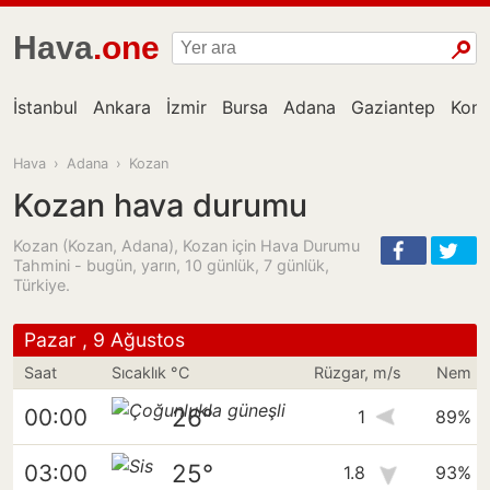
Hava
.one
İstanbul
Ankara
İzmir
Bursa
Adana
Gaziantep
Kon
Hava
›
Adana
›
Kozan
Kozan hava durumu
Kozan (Kozan, Adana), Kozan için Hava Durumu
Tahmini - bugün, yarın, 10 günlük, 7 günlük,
Türkiye.
Pazar , 9 Ağustos
Saat
Sıcaklık °C
Rüzgar, m/s
Nem
26°
00:00
1
89%
25°
03:00
1.8
93%