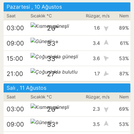
Pazartesi , 10 Ağustos
Saat
Sıcaklık °C
Rüzgar, m/s
Nem
26°
03:00
1.6
89%
33°
09:00
3.4
61%
33°
15:00
3.6
53%
27°
21:00
1.7
87%
Salı , 11 Ağustos
Saat
Sıcaklık °C
Rüzgar, m/s
Nem
26°
03:00
2.3
69%
33°
09:00
3.5
53%