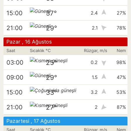
37°
15:00
2.4
27%
29°
21:00
2.1
78%
Pazar , 16 Ağustos
Saat
Sıcaklık °C
Rüzgar, m/s
Nem
25°
03:00
0.2
98%
29°
09:00
1.5
47%
33°
15:00
3.2
53%
27°
21:00
2
87%
Pazartesi , 17 Ağustos
Saat
Sıcaklık °C
Rüzgar, m/s
Nem