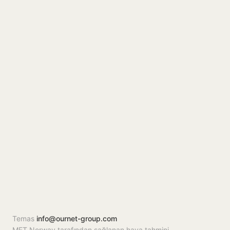
Temas
info@ournet-group.com
MET Norway tarafından sağlanan hava tahmini