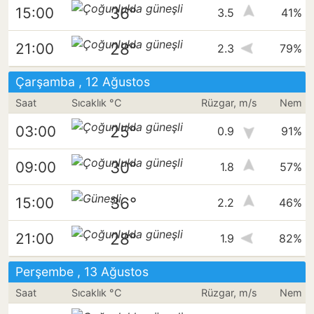
36°
15:00
3.5
41%
28°
21:00
2.3
79%
Çarşamba , 12 Ağustos
Saat
Sıcaklık °C
Rüzgar, m/s
Nem
25°
03:00
0.9
91%
30°
09:00
1.8
57%
36°
15:00
2.2
46%
28°
21:00
1.9
82%
Perşembe , 13 Ağustos
Saat
Sıcaklık °C
Rüzgar, m/s
Nem