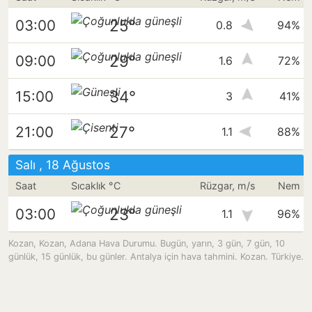
25°
03:00
0.8
94%
29°
09:00
1.6
72%
34°
15:00
3
41%
27°
21:00
1.1
88%
Salı , 18 Ağustos
Saat
Sıcaklık °C
Rüzgar, m/s
Nem
23°
03:00
1.1
96%
Kozan, Kozan, Adana Hava Durumu. Bugün, yarın, 3 gün, 7 gün, 10
günlük, 15 günlük, bu günler. Antalya için hava tahmini. Kozan. Türkiye.