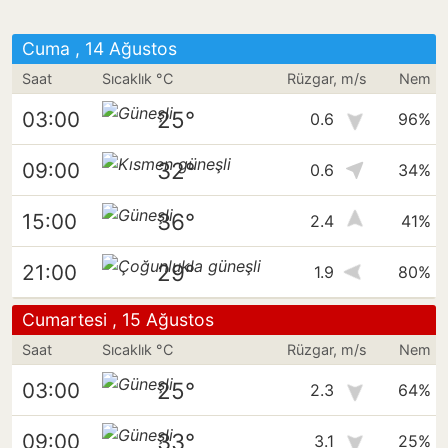
Cuma , 14 Ağustos
Saat
Sıcaklık °C
Rüzgar, m/s
Nem
25°
03:00
0.6
96%
32°
09:00
0.6
34%
36°
15:00
2.4
41%
29°
21:00
1.9
80%
Cumartesi , 15 Ağustos
Saat
Sıcaklık °C
Rüzgar, m/s
Nem
25°
03:00
2.3
64%
33°
09:00
3.1
25%