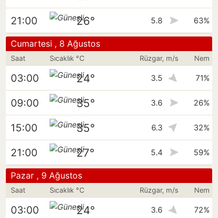
26°
21:00
5.8
63%
Cumartesi , 8 Ağustos
Saat
Sıcaklık °C
Rüzgar, m/s
Nem
24°
03:00
3.5
71%
35°
09:00
3.6
26%
35°
15:00
6.3
32%
27°
21:00
5.4
59%
Pazar , 9 Ağustos
Saat
Sıcaklık °C
Rüzgar, m/s
Nem
24°
03:00
3.6
72%