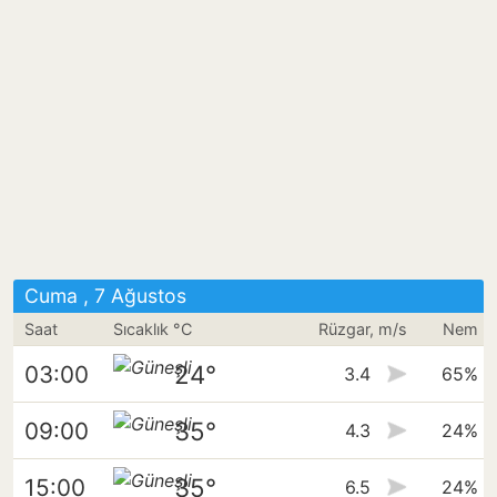
Cuma , 7 Ağustos
Saat
Sıcaklık °C
Rüzgar, m/s
Nem
24°
03:00
3.4
65%
35°
09:00
4.3
24%
35°
15:00
6.5
24%