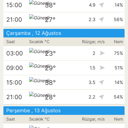
38°
15:00
4.9
14%
27°
21:00
2.3
56%
Çarşamba , 12 Ağustos
Saat
Sıcaklık °C
Rüzgar, m/s
Nem
23°
03:00
2
75%
29°
09:00
1.5
51%
38°
15:00
3.5
14%
28°
21:00
2.2
54%
Perşembe , 13 Ağustos
Saat
Sıcaklık °C
Rüzgar, m/s
Nem