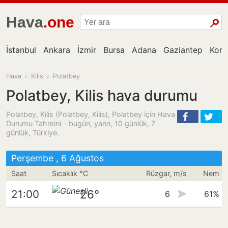
Hava
.one
İstanbul
Ankara
İzmir
Bursa
Adana
Gaziantep
Kon
Hava
›
Kilis
›
Polatbey
Polatbey, Kilis hava durumu
Polatbey, Kilis (Polatbey, Kilis), Polatbey için Hava
Durumu Tahmini - bugün, yarın, 10 günlük, 7
günlük, Türkiye.
Perşembe , 6 Ağustos
Saat
Sıcaklık °C
Rüzgar, m/s
Nem
26°
21:00
6
61%