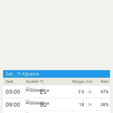
Salı , 11 Ağustos
Saat
Sıcaklık °C
Rüzgar, m/s
Nem
25°
03:00
2.5
67%
30°
09:00
1.8
38%