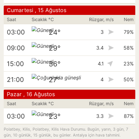
Cumartesi , 15 Ağustos
Saat
Sıcaklık °C
Rüzgar, m/s
Nem
24°
03:00
3
79%
29°
09:00
3.4
58%
36°
15:00
4.1
23%
27°
21:00
4
50%
Pazar , 16 Ağustos
Saat
Sıcaklık °C
Rüzgar, m/s
Nem
23°
03:00
3.3
87%
Polatbey, Kilis, Polatbey, Kilis Hava Durumu. Bugün, yarın, 3 gün, 7
gün, 10 günlük, 15 günlük, bu günler. Antalya için hava tahmini.