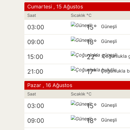
Cumartesi , 15 Ağustos
Saat
Sıcaklık °C
15°
03:00
Güneşli
18°
09:00
Güneşli
22°
15:00
Çoğunlukla g
17°
21:00
Çoğunlukla b
Pazar , 16 Ağustos
Saat
Sıcaklık °C
15°
03:00
Güneşli
18°
09:00
Güneşli