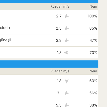
Rüzgar, m/s
Nem
2.7
100%
ulutlu
2.5
85%
üneşli
3.9
47%
1.3
70%
Rüzgar, m/s
Nem
1.8
60%
3.1
56%
5.5
38%