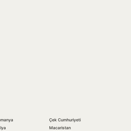
omanya
Çek Cumhuriyeti
alya
Macaristan