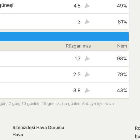
üneşli
4.5
49%
3
81%
Rüzgar, m/s
Nem
1.7
98%
2.5
79%
3.8
43%
 gün, 7 gün, 10 günlük, 15 günlük, bu günler. Antalya için hava
Sitenizdeki Hava Durumu
R
Hava
İt