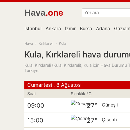
Hava
.one
İstanbul
Ankara
İzmir
Bursa
Adana
Gazian
Hava
›
Kırklareli
›
Kula
Kula, Kırklareli hava durum
Kula, Kırklareli (Kula, Kirklareli), Kula için Hava Durumu
Türkiye.
Cumartesi , 8 Ağustos
Saat
Sıcaklık °C
27°
09:00
Güneşli
27°
15:00
Çisenti