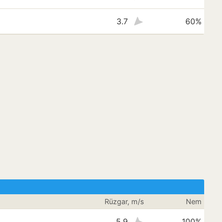
3.7
60%
Rüzgar, m/s
Nem
5.9
100%