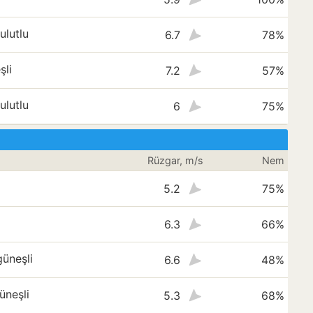
ulutlu
6.7
78%
şli
7.2
57%
ulutlu
6
75%
Rüzgar, m/s
Nem
5.2
75%
6.3
66%
üneşli
6.6
48%
üneşli
5.3
68%