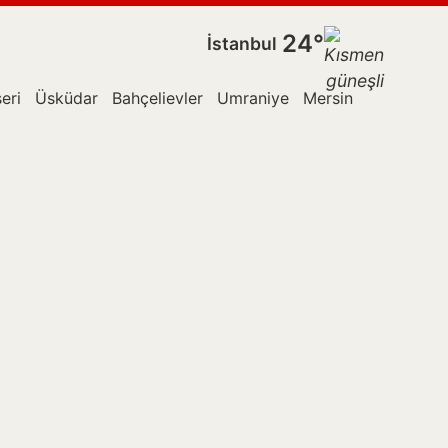
24°
İstanbul
eri
Üsküdar
Bahçelievler
Umraniye
Mersin
Esenler
E