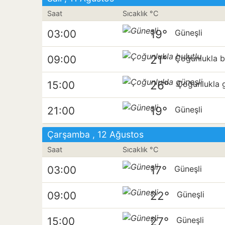
Saat
Sıcaklık °C
19°
03:00
Güneşli
21°
09:00
Çoğunlukla b
26°
15:00
Çoğunlukla g
19°
21:00
Güneşli
Çarşamba , 12 Ağustos
Saat
Sıcaklık °C
17°
03:00
Güneşli
22°
09:00
Güneşli
27°
15:00
Güneşli