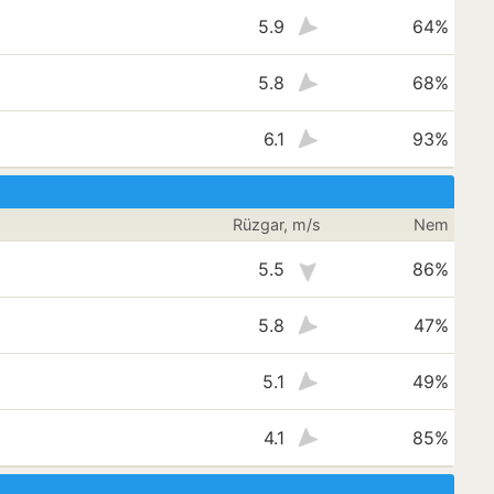
5.9
64%
5.8
68%
6.1
93%
Rüzgar, m/s
Nem
5.5
86%
5.8
47%
5.1
49%
4.1
85%