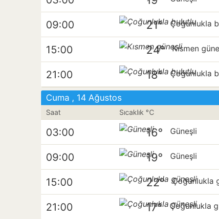
21°
09:00
Çoğunlukla b
24°
15:00
Kısmen güne
18°
21:00
Çoğunlukla b
Cuma , 14 Ağustos
Saat
Sıcaklık °C
16°
03:00
Güneşli
19°
09:00
Güneşli
22°
15:00
Çoğunlukla g
17°
21:00
Çoğunlukla g