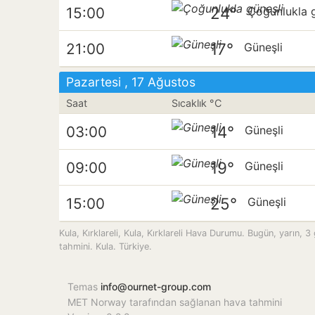
24°
15:00
Çoğunlukla g
17°
21:00
Güneşli
Pazartesi , 17 Ağustos
Saat
Sıcaklık °C
14°
03:00
Güneşli
19°
09:00
Güneşli
25°
15:00
Güneşli
Kula, Kırklareli, Kula, Kırklareli Hava Durumu. Bugün, yarın, 3
tahmini. Kula. Türkiye.
Temas
info@ournet-group.com
MET Norway tarafından sağlanan hava tahmini