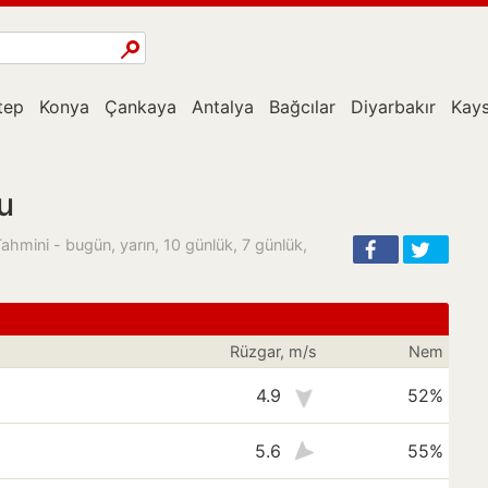
tep
Konya
Çankaya
Antalya
Bağcılar
Diyarbakır
Kays
u
 Tahmini - bugün, yarın, 10 günlük, 7 günlük,
Rüzgar, m/s
Nem
4.9
52%
5.6
55%