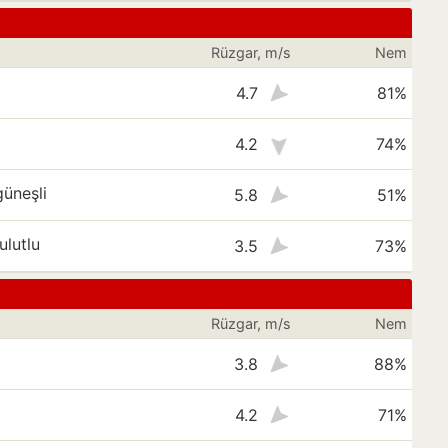
Rüzgar, m/s
Nem
4.7
81%
4.2
74%
üneşli
5.8
51%
ulutlu
3.5
73%
Rüzgar, m/s
Nem
3.8
88%
4.2
71%