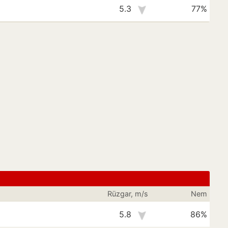
5.3
77%
Rüzgar, m/s
Nem
5.8
86%