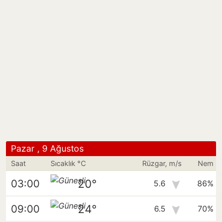
Pazar , 9 Ağustos
Saat
Sıcaklık °C
Rüzgar, m/s
Nem
20°
03:00
5.6
86%
24°
09:00
6.5
70%