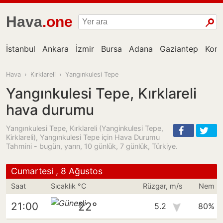
Hava
.one
İstanbul
Ankara
İzmir
Bursa
Adana
Gaziantep
Kon
Hava
›
Kırklareli
›
Yangınkulesi Tepe
Yangınkulesi Tepe, Kırklareli
hava durumu
Yangınkulesi Tepe, Kırklareli (Yanginkulesi Tepe,
Kirklareli), Yangınkulesi Tepe için Hava Durumu
Tahmini - bugün, yarın, 10 günlük, 7 günlük, Türkiye.
Cumartesi , 8 Ağustos
Saat
Sıcaklık °C
Rüzgar, m/s
Nem
22°
21:00
5.2
80%