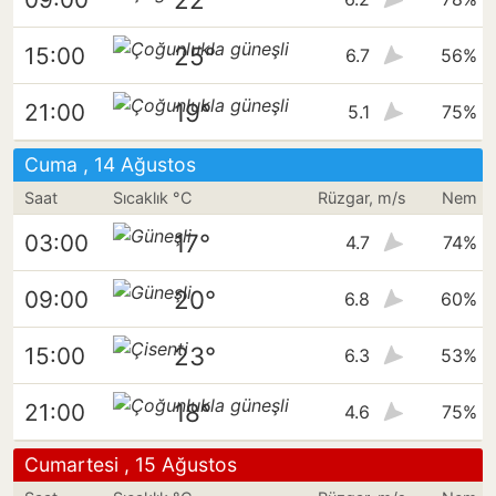
25°
15:00
6.7
56%
19°
21:00
5.1
75%
Cuma , 14 Ağustos
Saat
Sıcaklık °C
Rüzgar, m/s
Nem
17°
03:00
4.7
74%
20°
09:00
6.8
60%
23°
15:00
6.3
53%
18°
21:00
4.6
75%
Cumartesi , 15 Ağustos