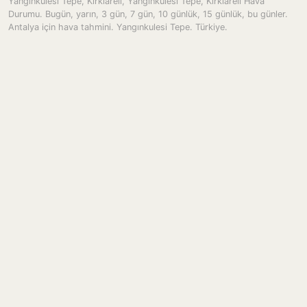
Yangınkulesi Tepe, Kırklareli, Yanginkulesi Tepe, Kırklareli Hava
Durumu. Bugün, yarın, 3 gün, 7 gün, 10 günlük, 15 günlük, bu günler.
Antalya için hava tahmini. Yangınkulesi Tepe. Türkiye.