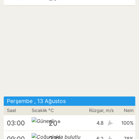
Perşembe , 13 Ağustos
Saat
Sıcaklık °C
Rüzgar, m/s
Nem
20°
03:00
4.8
100%
22°
09:00
6.2
78%