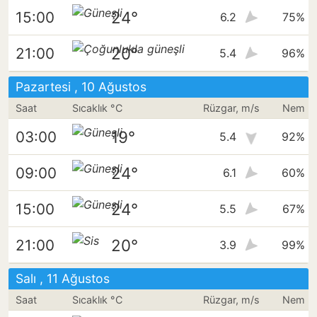
24°
15:00
6.2
75%
20°
21:00
5.4
96%
Pazartesi , 10 Ağustos
Saat
Sıcaklık °C
Rüzgar, m/s
Nem
19°
03:00
5.4
92%
24°
09:00
6.1
60%
24°
15:00
5.5
67%
20°
21:00
3.9
99%
Salı , 11 Ağustos
Saat
Sıcaklık °C
Rüzgar, m/s
Nem