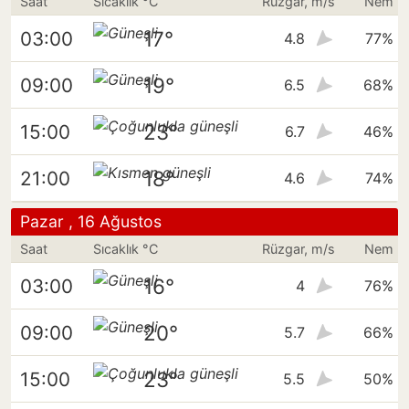
Saat
Sıcaklık °C
Rüzgar, m/s
Nem
17°
03:00
4.8
77%
19°
09:00
6.5
68%
23°
15:00
6.7
46%
18°
21:00
4.6
74%
Pazar , 16 Ağustos
Saat
Sıcaklık °C
Rüzgar, m/s
Nem
16°
03:00
4
76%
20°
09:00
5.7
66%
23°
15:00
5.5
50%