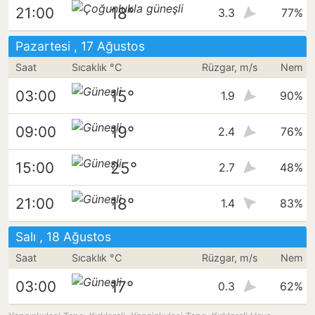
18°
21:00
3.3
77%
Pazartesi , 17 Ağustos
Saat
Sıcaklık °C
Rüzgar, m/s
Nem
15°
03:00
1.9
90%
19°
09:00
2.4
76%
25°
15:00
2.7
48%
18°
21:00
1.4
83%
Salı , 18 Ağustos
Saat
Sıcaklık °C
Rüzgar, m/s
Nem
17°
03:00
0.3
62%