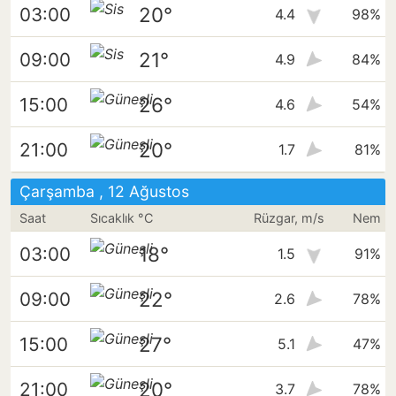
20°
03:00
4.4
98%
21°
09:00
4.9
84%
26°
15:00
4.6
54%
20°
21:00
1.7
81%
Çarşamba , 12 Ağustos
Saat
Sıcaklık °C
Rüzgar, m/s
Nem
18°
03:00
1.5
91%
22°
09:00
2.6
78%
27°
15:00
5.1
47%
20°
21:00
3.7
78%